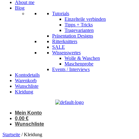
About me
Blog
Tutorials
Einzelteile verbinden
Tipps + Tricks
Tragevarianten
Präsentation Designs
Ritterknitters
SALE
Wissenswertes
Wolle & Waschen
Maschenprobe
Events / Interviews
Kontodetails
Warenkorb
Wunschliste
Kleidung
Mein Konto
0,00
€
Wunschliste
Startseite
/ Kleidung