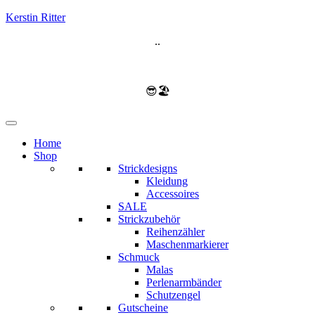
Kerstin Ritter
..
😎🏖️
Home
Shop
Strickdesigns
Kleidung
Accessoires
SALE
Strickzubehör
Reihenzähler
Maschenmarkierer
Schmuck
Malas
Perlenarmbänder
Schutzengel
Gutscheine