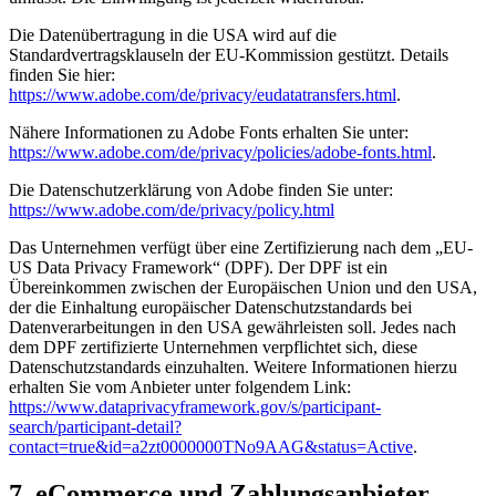
Die Datenübertragung in die USA wird auf die
Standardvertragsklauseln der EU-Kommission gestützt. Details
finden Sie hier:
https://www.adobe.com/de/privacy/eudatatransfers.html
.
Nähere Informationen zu Adobe Fonts erhalten Sie unter:
https://www.adobe.com/de/privacy/policies/adobe-fonts.html
.
Die Datenschutzerklärung von Adobe finden Sie unter:
https://www.adobe.com/de/privacy/policy.html
Das Unternehmen verfügt über eine Zertifizierung nach dem „EU-
US Data Privacy Framework“ (DPF). Der DPF ist ein
Übereinkommen zwischen der Europäischen Union und den USA,
der die Einhaltung europäischer Datenschutzstandards bei
Datenverarbeitungen in den USA gewährleisten soll. Jedes nach
dem DPF zertifizierte Unternehmen verpflichtet sich, diese
Datenschutzstandards einzuhalten. Weitere Informationen hierzu
erhalten Sie vom Anbieter unter folgendem Link:
https://www.dataprivacyframework.gov/s/participant-
search/participant-detail?
contact=true&id=a2zt0000000TNo9AAG&status=Active
.
7. eCommerce und Zahlungs­anbieter