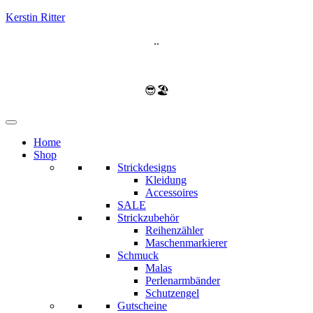
Kerstin Ritter
..
😎🏖️
Home
Shop
Strickdesigns
Kleidung
Accessoires
SALE
Strickzubehör
Reihenzähler
Maschenmarkierer
Schmuck
Malas
Perlenarmbänder
Schutzengel
Gutscheine