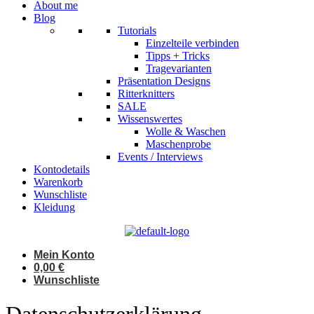
About me
Blog
Tutorials
Einzelteile verbinden
Tipps + Tricks
Tragevarianten
Präsentation Designs
Ritterknitters
SALE
Wissenswertes
Wolle & Waschen
Maschenprobe
Events / Interviews
Kontodetails
Warenkorb
Wunschliste
Kleidung
Mein Konto
0,00
€
Wunschliste