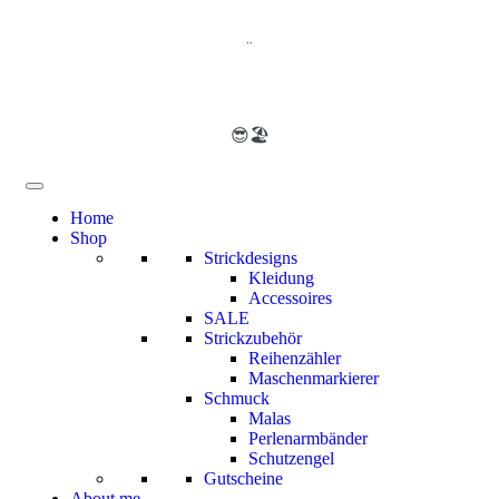
..
😎🏖️
Home
Shop
Strickdesigns
Kleidung
Accessoires
SALE
Strickzubehör
Reihenzähler
Maschenmarkierer
Schmuck
Malas
Perlenarmbänder
Schutzengel
Gutscheine
About me