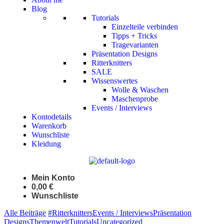
Blog
Tutorials
Einzelteile verbinden
Tipps + Tricks
Tragevarianten
Präsentation Designs
Ritterknitters
SALE
Wissenswertes
Wolle & Waschen
Maschenprobe
Events / Interviews
Kontodetails
Warenkorb
Wunschliste
Kleidung
Mein Konto
0,00
€
Wunschliste
Alle Beiträge
#Ritterknitters
Events / Interviews
Präsentation
Designs
Themenwelt
Tutorials
Uncategorized