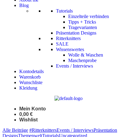
Blog
Tutorials
Einzelteile verbinden
Tipps + Tricks
Tragevarianten
Präsentation Designs
Ritterknitters
SALE
Wissenswertes
Wolle & Waschen
Maschenprobe
Events / Interviews
Kontodetails
Warenkorb
Wunschliste
Kleidung
Mein Konto
0,00
€
Wishlist
Alle Beiträge
#Ritterknitters
Events / Interviews
Präsentation
Designs
Themenwelt
Tutorials
Uncategorized