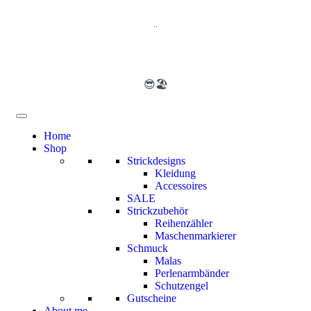
..
😎🏖️
Home
Shop
Strickdesigns
Kleidung
Accessoires
SALE
Strickzubehör
Reihenzähler
Maschenmarkierer
Schmuck
Malas
Perlenarmbänder
Schutzengel
Gutscheine
About me