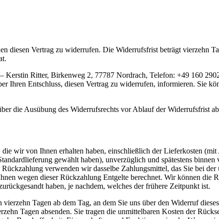
diesen Vertrag zu widerrufen. Die Widerrufsfrist beträgt vierzehn Ta
at.
 Kerstin Ritter, Birkenweg 2, 77787 Nordrach, Telefon: +49 160 290264
 über Ihren Entschluss, diesen Vertrag zu widerrufen, informieren. Sie
 über die Ausübung des Widerrufsrechts vor Ablauf der Widerrufsfrist a
die wir von Ihnen erhalten haben, einschließlich der Lieferkosten (mit
e Standardlieferung gewählt haben), unverzüglich und spätestens binne
se Rückzahlung verwenden wir dasselbe Zahlungsmittel, das Sie bei der 
 Ihnen wegen dieser Rückzahlung Entgelte berechnet. Wir können die 
zurückgesandt haben, je nachdem, welches der frühere Zeitpunkt ist.
n vierzehn Tagen ab dem Tag, an dem Sie uns über den Widerruf dieses
vierzehn Tagen absenden. Sie tragen die unmittelbaren Kosten der Rück