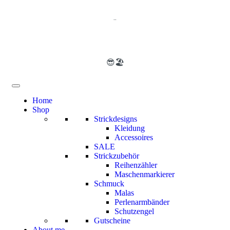
..
😎🏖️
Home
Shop
Strickdesigns
Kleidung
Accessoires
SALE
Strickzubehör
Reihenzähler
Maschenmarkierer
Schmuck
Malas
Perlenarmbänder
Schutzengel
Gutscheine
About me