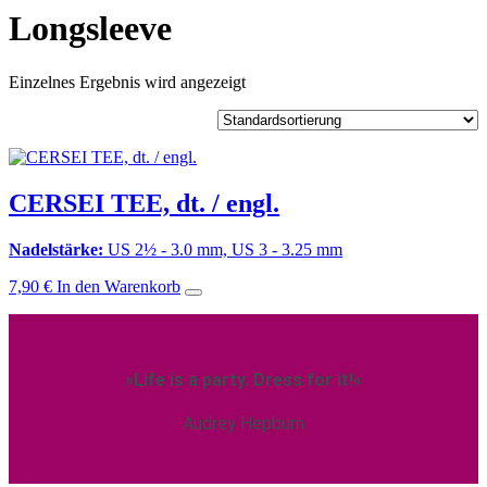
Longsleeve
Einzelnes Ergebnis wird angezeigt
CERSEI TEE, dt. / engl.
Nadelstärke:
US 2½ - 3.0 mm, US 3 - 3.25 mm
7,90
€
In den Warenkorb
»Life is a party. Dress for it!«
Audrey Hepburn