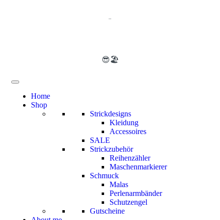
..
😎🏖️
Home
Shop
Strickdesigns
Kleidung
Accessoires
SALE
Strickzubehör
Reihenzähler
Maschenmarkierer
Schmuck
Malas
Perlenarmbänder
Schutzengel
Gutscheine
About me