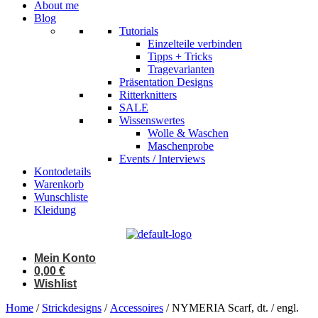
About me
Blog
Tutorials
Einzelteile verbinden
Tipps + Tricks
Tragevarianten
Präsentation Designs
Ritterknitters
SALE
Wissenswertes
Wolle & Waschen
Maschenprobe
Events / Interviews
Kontodetails
Warenkorb
Wunschliste
Kleidung
Mein Konto
0,00
€
Wishlist
Home
/
Strickdesigns
/
Accessoires
/ NYMERIA Scarf, dt. / engl.