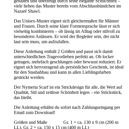
gehalten und überzeugt durch seine elegante Schlichtheit –
viele lieben das Muster bereits vom Abschlussbündchen im
Nazaré Shawl.
Das Unisex-Muster eignet sich gleichermaßen für Männer
und Frauen. Durch seine klare Formensprache lässt er sich
vielseitig kombinieren – ob lässig im Alltag oder stilvoll zu
besonderen Anlässen. Er wird der Begleiter sein, der nicht
laut sein muss, um aufzufallen.
Diese Anleitung enthält 2 Größen und passt sich damit
unterschiedlichen Tragevorlieben perfekt an. Ob locker
getragen, mehrfach geschlungen oder bewusst reduziert. Er
eignet sich hervorragend als persönliches Geschenk, ist ideal
für den Stashabbau und kann in allen Lieblingsfarben
gestrickt werden.
Der Nymeria Scarf ist ein Strickdesign für alle, die Wert auf
Qualität, Stil und zeitlose Schönheit legen – ein Strickstück,
das bleibt.
Die Anleitung erhältst du sofort nach Zahlungseingang per
Email zum Download!
Größen und Maße Gr. 1 = ca. 130 x 9 cm (200 m
LL), Gr. 2 = ca. 150 x 15 cm (400 m LL)