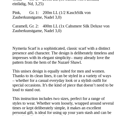
einfädig, Nd, 3,25)
Pink, Gr. 1: 200m LL (1/2 KaschSilk von
Zauberkunstgarne, Nadel 3,0)
Caramell, Gr. 2: 400m LL (1x Cahsmere Silk Deluxe von
Zauberkunstgarne, Nadel 3,0)
Nymeria Scarf is a sophisticated, classic scarf with a distinct
presence and character. The design is deliberately timeless and
impresses with its elegant simplicity– many already love the
pattern from the hem of the Nazaré Shawl.
This unisex design is equally suited for men and women.
Thanks to its clean lines, it can be styled in a variety of ways
– whether for a casual everyday look or a stylish outfit for
special occasions. It’s the kind of piece that doesn’t need to be
loud to stand out.
This instruction includes two sizes, perfect for a range of
styles to wear. Whether worn loosely, wrapped around several
times or kept deliberately simple, it makes an excellent
personal gift, is ideal for using up your yarn stash and can be