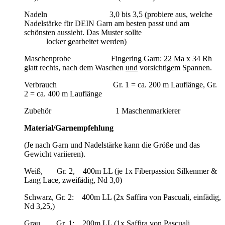
Nadeln 3,0 bis 3,5 (probiere aus, welche
Nadelstärke für DEIN Garn am besten passt und am
schönsten aussieht. Das Muster sollte
locker gearbeitet werden)
Maschenprobe Fingering Garn: 22 Ma x 34 Rh
glatt rechts, nach dem Waschen
und
vorsichtigem Spannen.
Verbrauch Gr. 1 = ca. 200 m Lauflänge, Gr.
2 = ca. 400 m Lauflänge
Zubehör 1 Maschenmarkierer
Material/Garnempfehlung
(Je nach Garn und Nadelstärke kann die Größe und das
Gewicht variieren).
Weiß, Gr. 2, 400m LL (je 1x Fiberpassion Silkenmer &
Lang Lace, zweifädig, Nd 3,0)
Schwarz, Gr. 2: 400m LL (2x Saffira von Pascuali, einfädig,
Nd 3,25,)
Grau, Gr. 1: 200m LL (1x Saffira von Pascuali,