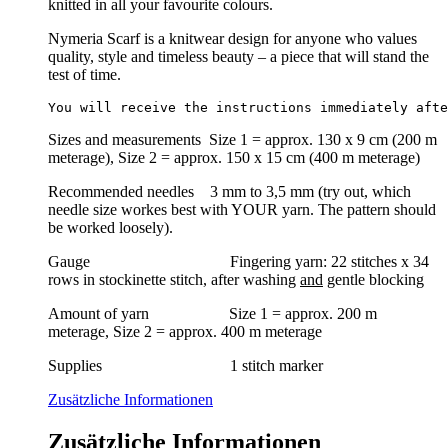
knitted in all your favourite colours.
Nymeria Scarf is a knitwear design for anyone who values
quality, style and timeless beauty – a piece that will stand the
test of time.
You will receive the instructions immediately afte
Sizes and measurements Size 1 = approx. 130 x 9 cm (200 m
meterage), Size 2 = approx. 150 x 15 cm (400 m meterage)
Recommended needles 3 mm to 3,5 mm (try out, which
needle size workes best with YOUR yarn. The pattern should
be worked loosely).
Gauge Fingering yarn: 22 stitches x 34
rows in stockinette stitch, after washing
and
gentle blocking
Amount of yarn Size 1 = approx. 200 m
meterage, Size 2 = approx. 400 m meterage
Supplies 1 stitch marker
Zusätzliche Informationen
Zusätzliche Informationen