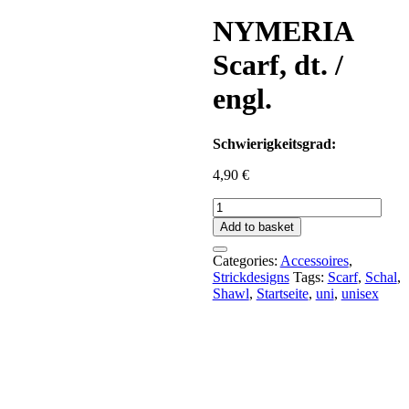
NYMERIA
Scarf, dt. /
engl.
Schwierigkeitsgrad:
4,90
€
NYMERIA
Scarf,
Add to basket
dt.
/
Categories:
Accessoires
,
engl.
Strickdesigns
Tags:
Scarf
,
Schal
,
quantity
Shawl
,
Startseite
,
uni
,
unisex