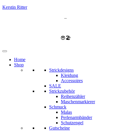
Kerstin Ritter
..
😎🏖️
Home
Shop
Strickdesigns
Kleidung
Accessoires
SALE
Strickzubehör
Reihenzähler
Maschenmarkierer
Schmuck
Malas
Perlenarmbänder
Schutzengel
Gutscheine