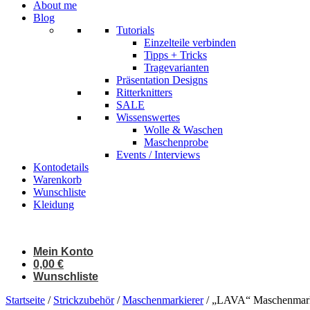
About me
Blog
Tutorials
Einzelteile verbinden
Tipps + Tricks
Tragevarianten
Präsentation Designs
Ritterknitters
SALE
Wissenswertes
Wolle & Waschen
Maschenprobe
Events / Interviews
Kontodetails
Warenkorb
Wunschliste
Kleidung
Mein Konto
0,00
€
Wunschliste
Startseite
/
Strickzubehör
/
Maschenmarkierer
/ „LAVA“ Maschenmarkie