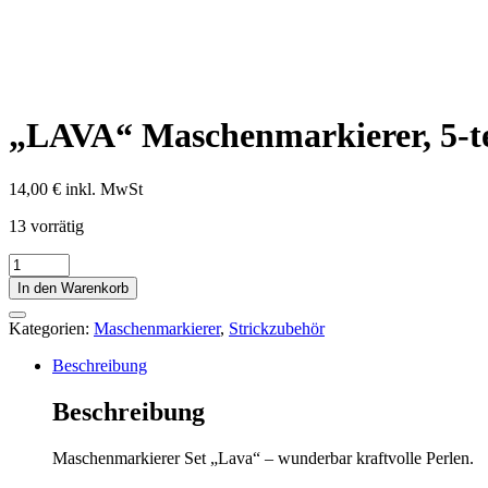
„LAVA“ Maschenmarkierer, 5-tei
14,00
€
inkl. MwSt
13 vorrätig
"LAVA"
Maschenmarkierer,
In den Warenkorb
5-
teiliges
Kategorien:
Maschenmarkierer
,
Strickzubehör
Set
Menge
Beschreibung
Beschreibung
Maschenmarkierer Set „Lava“ – wunderbar kraftvolle Perlen.