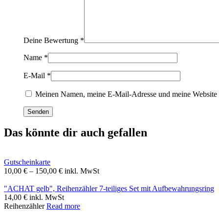
Deine Bewertung
*
Name
*
E-Mail
*
Meinen Namen, meine E-Mail-Adresse und meine Website i
Das könnte dir auch gefallen
Gutscheinkarte
Preisspanne:
10,00
€
–
150,00
€
inkl. MwSt
10,00 €
bis
"ACHAT gelb", Reihenzähler 7-teiliges Set mit Aufbewahrungsring
150,00 €
14,00
€
inkl. MwSt
Reihenzähler
Read more