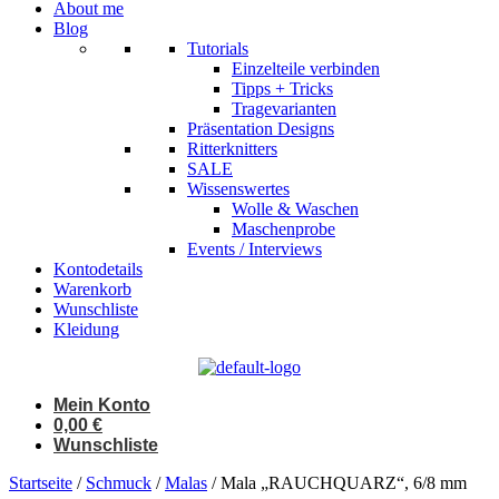
About me
Blog
Tutorials
Einzelteile verbinden
Tipps + Tricks
Tragevarianten
Präsentation Designs
Ritterknitters
SALE
Wissenswertes
Wolle & Waschen
Maschenprobe
Events / Interviews
Kontodetails
Warenkorb
Wunschliste
Kleidung
Mein Konto
0,00
€
Wunschliste
Startseite
/
Schmuck
/
Malas
/ Mala „RAUCHQUARZ“, 6/8 mm