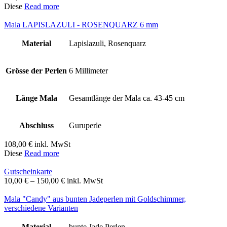
Diese
Read more
Mala LAPISLAZULI - ROSENQUARZ 6 mm
Material
Lapislazuli, Rosenquarz
Grösse der Perlen
6 Millimeter
Länge Mala
Gesamtlänge der Mala ca. 43-45 cm
Abschluss
Guruperle
108,00
€
inkl. MwSt
Diese
Read more
Gutscheinkarte
Preisspanne:
10,00
€
–
150,00
€
inkl. MwSt
10,00 €
bis
Mala "Candy" aus bunten Jadeperlen mit Goldschimmer,
150,00 €
verschiedene Varianten
Material
bunte Jade Perlen