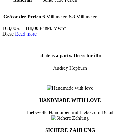
Grösse der Perlen
6 Millimeter, 6/8 Millimeter
Preisspanne:
108,00
€
–
118,00
€
inkl. MwSt
108,00 €
Diese
Read more
bis
118,00 €
»Life is a party. Dress for it!«
Audrey Hepburn
HANDMADE WITH LOVE
Liebevolle Handarbeit mit Liebe zum Detail
SICHERE ZAHLUNG