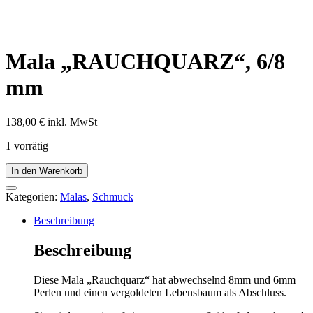
Mala „RAUCHQUARZ“, 6/8
mm
138,00
€
inkl. MwSt
1 vorrätig
Mala
In den Warenkorb
"RAUCHQUARZ",
6/8
Kategorien:
Malas
,
Schmuck
mm
Menge
Beschreibung
Beschreibung
Diese Mala „Rauchquarz“ hat abwechselnd 8mm und 6mm
Perlen und einen vergoldeten Lebensbaum als Abschluss.