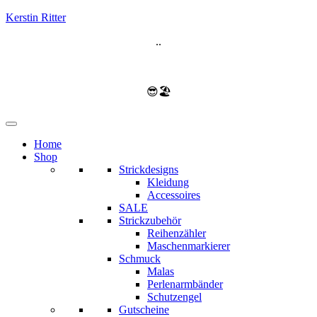
Kerstin Ritter
..
😎🏖️
Home
Shop
Strickdesigns
Kleidung
Accessoires
SALE
Strickzubehör
Reihenzähler
Maschenmarkierer
Schmuck
Malas
Perlenarmbänder
Schutzengel
Gutscheine