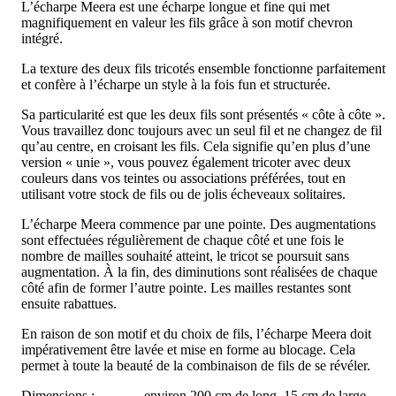
L’écharpe Meera est une écharpe longue et fine qui met
magnifiquement en valeur les fils grâce à son motif chevron
intégré.
La texture des deux fils tricotés ensemble fonctionne parfaitement
et confère à l’écharpe un style à la fois fun et structurée.
Sa particularité est que les deux fils sont présentés « côte à côte ».
Vous travaillez donc toujours avec un seul fil et ne changez de fil
qu’au centre, en croisant les fils. Cela signifie qu’en plus d’une
version « unie », vous pouvez également tricoter avec deux
couleurs dans vos teintes ou associations préférées, tout en
utilisant votre stock de fils ou de jolis écheveaux solitaires.
L’écharpe Meera commence par une pointe. Des augmentations
sont effectuées régulièrement de chaque côté et une fois le
nombre de mailles souhaité atteint, le tricot se poursuit sans
augmentation. À la fin, des diminutions sont réalisées de chaque
côté afin de former l’autre pointe. Les mailles restantes sont
ensuite rabattues.
En raison de son motif et du choix de fils, l’écharpe Meera doit
impérativement être lavée et mise en forme au blocage. Cela
permet à toute la beauté de la combinaison de fils de se révéler.
Dimensions : environ 200 cm de long, 15 cm de large