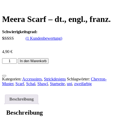
Meera Scarf – dt., engl., franz.
Schwierigkeitsgrad:
(
1
Kundenbewertung)
Bewertet mit
1
5.00
von 5,
4,90
€
basierend auf
Kundenbewertung
In den Warenkorb
Kategorien:
Accessoires
,
Strickdesigns
Schlagwörter:
Chevron-
Muster
,
Scarf
,
Schal
,
Shawl
,
Startseite
,
uni
,
zweifarbig
Beschreibung
Beschreibung