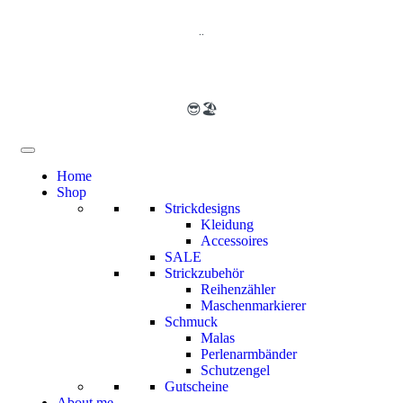
..
😎🏖️
Home
Shop
Strickdesigns
Kleidung
Accessoires
SALE
Strickzubehör
Reihenzähler
Maschenmarkierer
Schmuck
Malas
Perlenarmbänder
Schutzengel
Gutscheine
About me