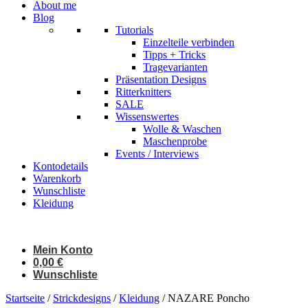
About me
Blog
Tutorials
Einzelteile verbinden
Tipps + Tricks
Tragevarianten
Präsentation Designs
Ritterknitters
SALE
Wissenswertes
Wolle & Waschen
Maschenprobe
Events / Interviews
Kontodetails
Warenkorb
Wunschliste
Kleidung
Mein Konto
0,00
€
Wunschliste
Startseite
/
Strickdesigns
/
Kleidung
/ NAZARE Poncho