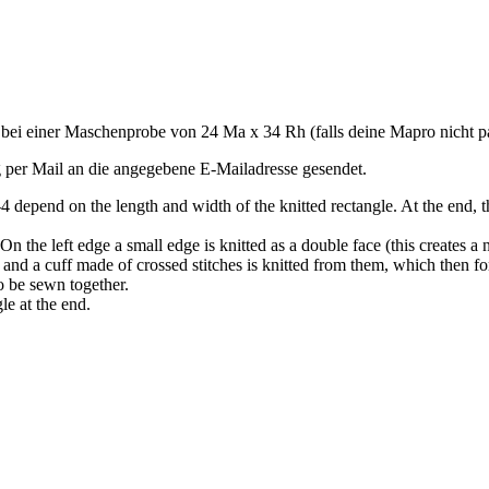
 bei einer Maschenprobe von 24 Ma x 34 Rh (falls deine Mapro nicht pa
 per Mail an die angegebene E-Mailadresse gesendet.
4 depend on the length and width of the knitted rectangle. At the end, t
On the left edge a small edge is knitted as a double face (this creates a n
d and a cuff made of crossed stitches is knitted from them, which then f
o be sewn together.
gle at the end.