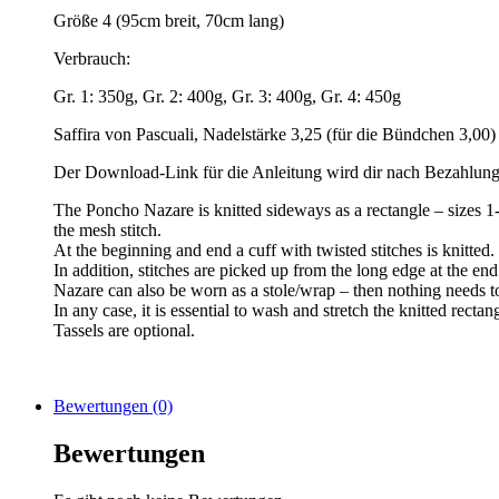
Größe 4 (95cm breit, 70cm lang)
Verbrauch:
Gr. 1: 350g, Gr. 2: 400g, Gr. 3: 400g, Gr. 4: 450g
Saffira von Pascuali, Nadelstärke 3,25 (für die Bündchen 3,00)
Der Download-Link für die Anleitung wird dir nach Bezahlung
The Poncho Nazare is knitted sideways as a rectangle – sizes 1-
the mesh stitch.
At the beginning and end a cuff with twisted stitches is knitted. 
In addition, stitches are picked up from the long edge at the en
Nazare can also be worn as a stole/wrap – then nothing needs t
In any case, it is essential to wash and stretch the knitted rectan
Tassels are optional.
Bewertungen (0)
Bewertungen