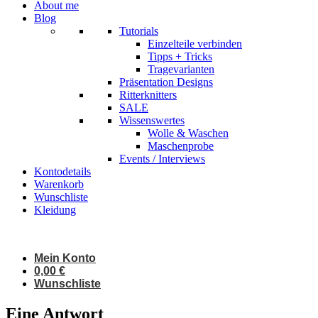
About me
Blog
Tutorials
Einzelteile verbinden
Tipps + Tricks
Tragevarianten
Präsentation Designs
Ritterknitters
SALE
Wissenswertes
Wolle & Waschen
Maschenprobe
Events / Interviews
Kontodetails
Warenkorb
Wunschliste
Kleidung
Mein Konto
0,00
€
Wunschliste
Eine Antwort