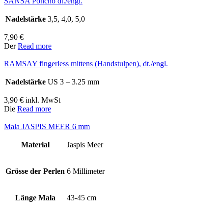
SANSA Poncho dt./engl.
Nadelstärke
3,5, 4,0, 5,0
7,90
€
Der
Read more
RAMSAY fingerless mittens (Handstulpen), dt./engl.
Nadelstärke
US 3 – 3.25 mm
3,90
€
inkl. MwSt
Die
Read more
Mala JASPIS MEER 6 mm
Material
Jaspis Meer
Grösse der Perlen
6 Millimeter
Länge Mala
43-45 cm