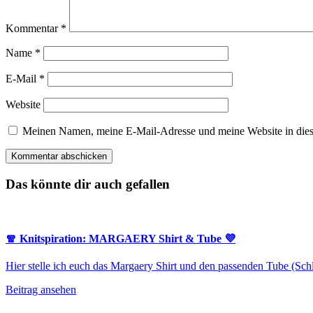
Kommentar
*
Name
*
E-Mail
*
Website
Meinen Namen, meine E-Mail-Adresse und meine Website in dies
Das könnte dir auch gefallen
🧣 Knitspiration: MARGAERY Shirt & Tube 💜
Hier stelle ich euch das Margaery Shirt und den passenden Tube (Sch
Beitrag ansehen