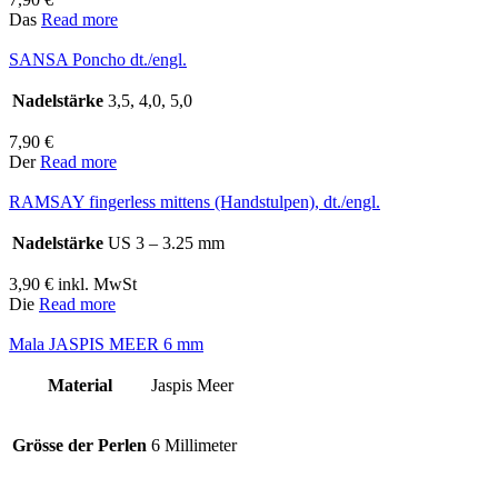
Das
Read more
SANSA Poncho dt./engl.
Nadelstärke
3,5, 4,0, 5,0
7,90
€
Der
Read more
RAMSAY fingerless mittens (Handstulpen), dt./engl.
Nadelstärke
US 3 – 3.25 mm
3,90
€
inkl. MwSt
Die
Read more
Mala JASPIS MEER 6 mm
Material
Jaspis Meer
Grösse der Perlen
6 Millimeter