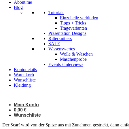
About me
Blog
Tutorials
Einzelteile verbinden
Tipps + Tricks
Tragevarianten
Präsentation Designs
Ritterknitters
SALE
Wissenswertes
Wolle & Waschen
Maschenprobe
Events / Interviews
Kontodetails
Warenkorb
Wunschliste
Kleidung
Mein Konto
0,00
€
Wunschliste
Der Scarf wird von der Spitze aus mit Zunahmen gestrickt, dann ein