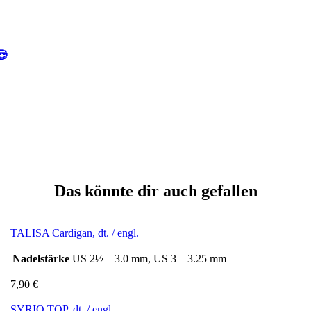
😎
Das könnte dir auch gefallen
TALISA Cardigan, dt. / engl.
Nadelstärke
US 2½ – 3.0 mm, US 3 – 3.25 mm
7,90
€
SYRIO TOP, dt. / engl.