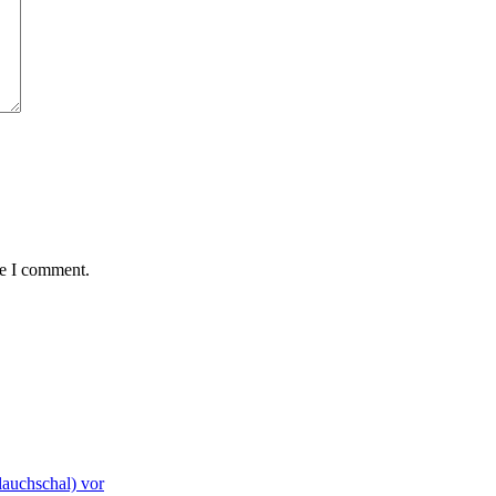
me I comment.
lauchschal) vor