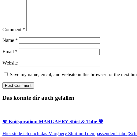
Comment
*
Name
*
Email
*
Website
Save my name, email, and website in this browser for the next ti
Das könnte dir auch gefallen
🧣 Knitspiration: MARGAERY Shirt & Tube 💜
Hier stelle ich euch das Margaery Shirt und den passenden Tube (Sch