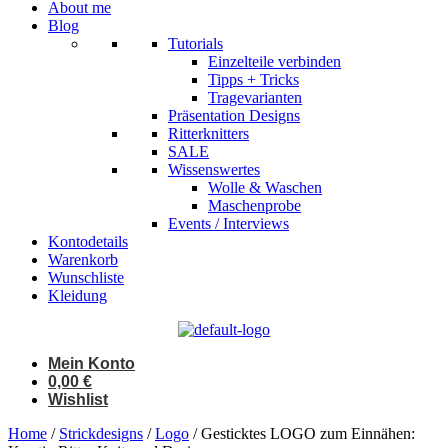
About me
Blog
Tutorials
Einzelteile verbinden
Tipps + Tricks
Tragevarianten
Präsentation Designs
Ritterknitters
SALE
Wissenswertes
Wolle & Waschen
Maschenprobe
Events / Interviews
Kontodetails
Warenkorb
Wunschliste
Kleidung
Mein Konto
0,00
€
Wishlist
Home
/
Strickdesigns
/
Logo
/ Gesticktes LOGO zum Einnähen: