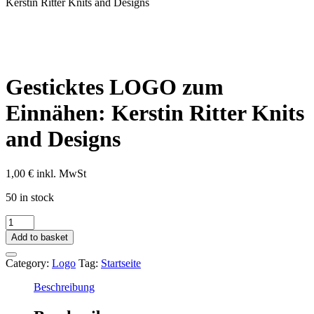
Kerstin Ritter Knits and Designs
Gesticktes LOGO zum
Einnähen: Kerstin Ritter Knits
and Designs
1,00
€
inkl. MwSt
50 in stock
Gesticktes
LOGO
Add to basket
zum
Einnähen:
Category:
Logo
Tag:
Startseite
Kerstin
Ritter
Beschreibung
Knits
and