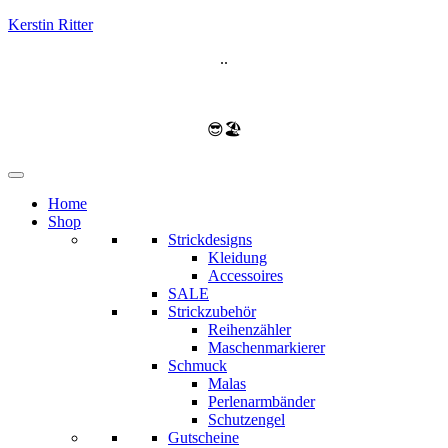
Kerstin Ritter
..
😎🏖️
Home
Shop
Strickdesigns
Kleidung
Accessoires
SALE
Strickzubehör
Reihenzähler
Maschenmarkierer
Schmuck
Malas
Perlenarmbänder
Schutzengel
Gutscheine