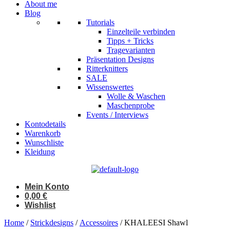
About me
Blog
Tutorials
Einzelteile verbinden
Tipps + Tricks
Tragevarianten
Präsentation Designs
Ritterknitters
SALE
Wissenswertes
Wolle & Waschen
Maschenprobe
Events / Interviews
Kontodetails
Warenkorb
Wunschliste
Kleidung
Mein Konto
0,00
€
Wishlist
Home
/
Strickdesigns
/
Accessoires
/ KHALEESI Shawl