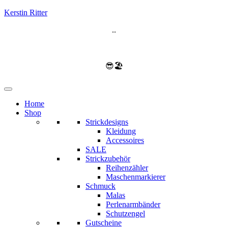
Kerstin Ritter
..
😎🏖️
Home
Shop
Strickdesigns
Kleidung
Accessoires
SALE
Strickzubehör
Reihenzähler
Maschenmarkierer
Schmuck
Malas
Perlenarmbänder
Schutzengel
Gutscheine