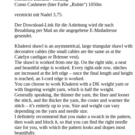
Como Cashmere (hier Farbe „Rubin“) 1050m
verstrickt mit Nadel 3,75.
Der Download-Link für die Anleitung wird dir nach
Bezahlung per Mail an die angegebene E-Mailadresse
gesendet.
Khaleesi shawl is an asymmetrical, large triangular shawl with
decorative cables (the small cables are the same as at the
Catelyn cardigan or Brienne vest).
The shawl is worked from one tip. On the right side, a neat
and beautiful edge is worked. Every right-side row, stitches
are increased at the left edge – once the final length and height
is reached, an I-cord edge is worked.
You can choose to work Khaleesi with a DK weight yarn or
with fingering weight yarn, which is half the weight.
Generally speaking, the thinner the yarn, the finer and looser
the stitch, and the thicker the yarn, the cosier and warmer the
stitch – it’s entirely up to you. Size and weight can vary
depending on the yarn and needle size.
I definitely recommend that you make a swatch in the pattern,
then wash and block it, so that you can find the right needle
size for you, with which the pattern looks and drapes most
beautifully.