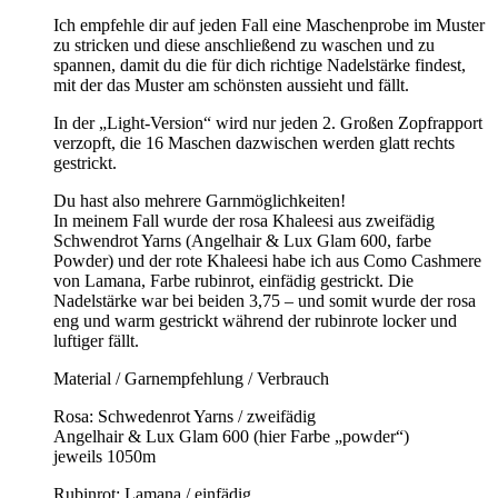
Ich empfehle dir auf jeden Fall eine Maschenprobe im Muster
zu stricken und diese anschließend zu waschen und zu
spannen, damit du die für dich richtige Nadelstärke findest,
mit der das Muster am schönsten aussieht und fällt.
In der „Light-Version“ wird nur jeden 2. Großen Zopfrapport
verzopft, die 16 Maschen dazwischen werden glatt rechts
gestrickt.
Du hast also mehrere Garnmöglichkeiten!
In meinem Fall wurde der rosa Khaleesi aus zweifädig
Schwendrot Yarns (Angelhair & Lux Glam 600, farbe
Powder) und der rote Khaleesi habe ich aus Como Cashmere
von Lamana, Farbe rubinrot, einfädig gestrickt. Die
Nadelstärke war bei beiden 3,75 – und somit wurde der rosa
eng und warm gestrickt während der rubinrote locker und
luftiger fällt.
Material / Garnempfehlung / Verbrauch
Rosa: Schwedenrot Yarns / zweifädig
Angelhair & Lux Glam 600 (hier Farbe „powder“)
jeweils 1050m
Rubinrot: Lamana / einfädig