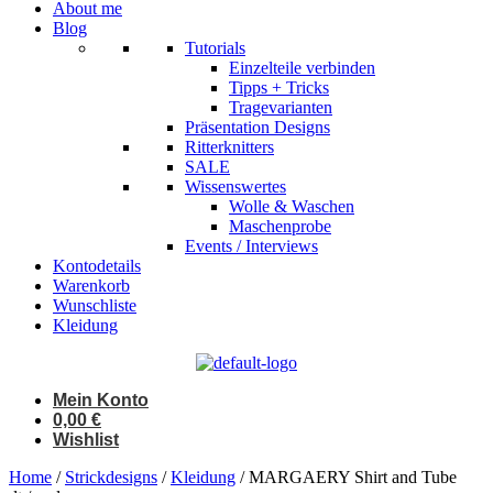
About me
Blog
Tutorials
Einzelteile verbinden
Tipps + Tricks
Tragevarianten
Präsentation Designs
Ritterknitters
SALE
Wissenswertes
Wolle & Waschen
Maschenprobe
Events / Interviews
Kontodetails
Warenkorb
Wunschliste
Kleidung
Mein Konto
0,00
€
Wishlist
Home
/
Strickdesigns
/
Kleidung
/ MARGAERY Shirt and Tube