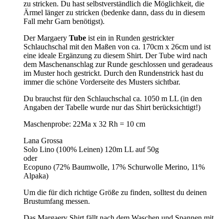
zu stricken. Du hast selbstverständlich die Möglichkeit, die
Ärmel länger zu stricken (bedenke dann, dass du in diesem
Fall mehr Garn benötigst).
Der Margaery
Tube
ist ein in Runden gestrickter
Schlauchschal mit den Maßen von ca. 170cm x 26cm und ist
eine ideale Ergänzung zu diesem Shirt. Der Tube wird nach
dem Maschenanschlag zur Runde geschlossen und geradeaus
im Muster hoch gestrickt. Durch den Rundenstrick hast du
immer die schöne Vorderseite des Musters sichtbar.
Du brauchst für den Schlauchschal ca. 1050 m LL (in den
Angaben der Tabelle wurde nur das Shirt berücksichtigt!)
Maschenprobe: 22Ma x 32 Rh = 10 cm
Lana Grossa
Solo Lino (100% Leinen) 120m LL auf 50g
oder
Ecopuno (72% Baumwolle, 17% Schurwolle Merino, 11%
Alpaka)
Um die für dich richtige Größe zu finden, solltest du deinen
Brustumfang messen.
Das Margaery Shirt fällt nach dem Waschen und Spannen mit