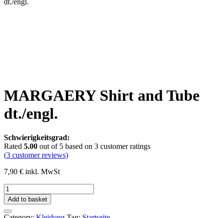
dt./engl.
MARGAERY Shirt and Tube
dt./engl.
Schwierigkeitsgrad:
Rated
5.00
out of 5 based on
3
customer ratings
(
3
customer reviews)
7,90
€
inkl. MwSt
MARGAERY
Shirt
Add to basket
and
Tube
Category:
Kleidung
Tag:
Startseite