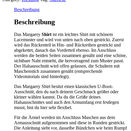
dt./engl.
quantity
Beschreibung
Beschreibung
Das Margaery
Shirt
ist ein leichtes Shirt mit schönem
Lacemuster und wird von unten nach oben gestrickt. Zuerst
wird das Rückenteil in Hin- und Rückreihen gestrickt und
abgekettet, danach das Vorderteil ebenso. Im Anschluss
werden die beiden Seiten zusammen genäht und eine schöne,
sichtbare Naht entsteht, die hervorragend zum Muster passt.
Der Halsausschnitt wird offen gelassen, die Schultern mit
Maschenstich zusammen genäht (entsprechende
Videotutorials sind hinterlegt).
Das Margaery Shirt besitzt einen klassischen U-Boot-
Ausschnitt, den du nach deinem Geschmack größer oder
kleiner wählen kannst. Da du die Größe deines
Halsausschnittes und auch den Armumfang erst festlegen
musst, bist du hier sehr flexibel.
Für die Ärmel werden im Anschluss Maschen aus dem
Armausschnitt aufgenommen und diese in Runden gestrickt.
Die Anleitung sieht vor, dasselbe Bündchen wie beim Rumpf