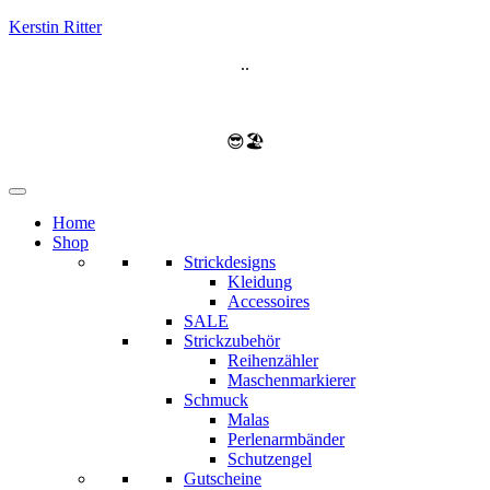
Kerstin Ritter
..
😎🏖️
Home
Shop
Strickdesigns
Kleidung
Accessoires
SALE
Strickzubehör
Reihenzähler
Maschenmarkierer
Schmuck
Malas
Perlenarmbänder
Schutzengel
Gutscheine