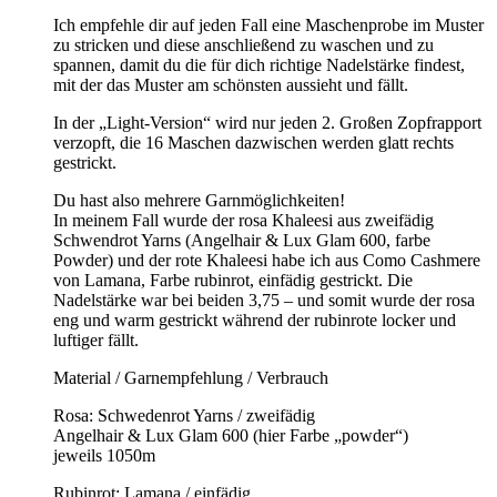
Ich empfehle dir auf jeden Fall eine Maschenprobe im Muster
zu stricken und diese anschließend zu waschen und zu
spannen, damit du die für dich richtige Nadelstärke findest,
mit der das Muster am schönsten aussieht und fällt.
In der „Light-Version“ wird nur jeden 2. Großen Zopfrapport
verzopft, die 16 Maschen dazwischen werden glatt rechts
gestrickt.
Du hast also mehrere Garnmöglichkeiten!
In meinem Fall wurde der rosa Khaleesi aus zweifädig
Schwendrot Yarns (Angelhair & Lux Glam 600, farbe
Powder) und der rote Khaleesi habe ich aus Como Cashmere
von Lamana, Farbe rubinrot, einfädig gestrickt. Die
Nadelstärke war bei beiden 3,75 – und somit wurde der rosa
eng und warm gestrickt während der rubinrote locker und
luftiger fällt.
Material / Garnempfehlung / Verbrauch
Rosa: Schwedenrot Yarns / zweifädig
Angelhair & Lux Glam 600 (hier Farbe „powder“)
jeweils 1050m
Rubinrot: Lamana / einfädig