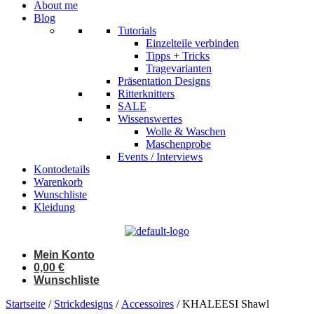
About me
Blog
Tutorials
Einzelteile verbinden
Tipps + Tricks
Tragevarianten
Präsentation Designs
Ritterknitters
SALE
Wissenswertes
Wolle & Waschen
Maschenprobe
Events / Interviews
Kontodetails
Warenkorb
Wunschliste
Kleidung
Mein Konto
0,00
€
Wunschliste
Startseite
/
Strickdesigns
/
Accessoires
/ KHALEESI Shawl