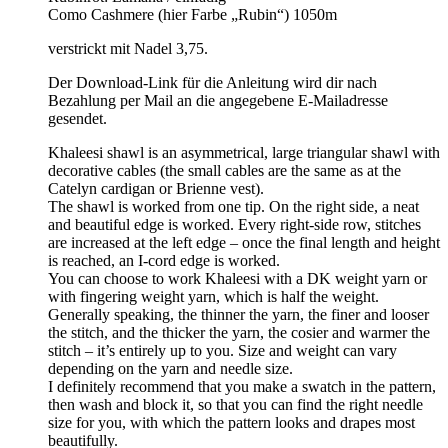
Como Cashmere (hier Farbe „Rubin“) 1050m
verstrickt mit Nadel 3,75.
Der Download-Link für die Anleitung wird dir nach
Bezahlung per Mail an die angegebene E-Mailadresse
gesendet.
Khaleesi shawl is an asymmetrical, large triangular shawl with
decorative cables (the small cables are the same as at the
Catelyn cardigan or Brienne vest).
The shawl is worked from one tip. On the right side, a neat
and beautiful edge is worked. Every right-side row, stitches
are increased at the left edge – once the final length and height
is reached, an I-cord edge is worked.
You can choose to work Khaleesi with a DK weight yarn or
with fingering weight yarn, which is half the weight.
Generally speaking, the thinner the yarn, the finer and looser
the stitch, and the thicker the yarn, the cosier and warmer the
stitch – it’s entirely up to you. Size and weight can vary
depending on the yarn and needle size.
I definitely recommend that you make a swatch in the pattern,
then wash and block it, so that you can find the right needle
size for you, with which the pattern looks and drapes most
beautifully.