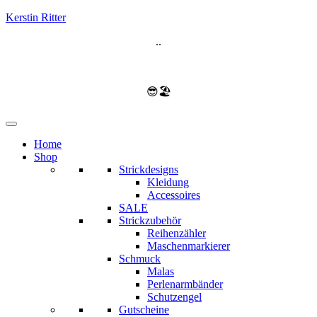
Kerstin Ritter
..
😎🏖️
Home
Shop
Strickdesigns
Kleidung
Accessoires
SALE
Strickzubehör
Reihenzähler
Maschenmarkierer
Schmuck
Malas
Perlenarmbänder
Schutzengel
Gutscheine